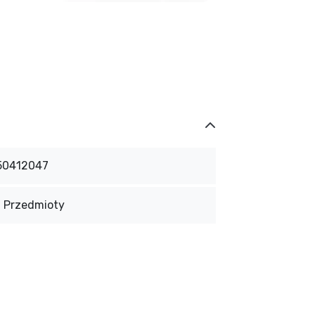
50412047
1 Przedmioty