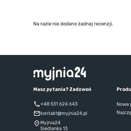
Na razie nie dodano żadnej recenzji.
Masz pytania? Zadzwoń
Prod
+48 531 624 643
Nowe 
Najcz
kontakt@myjnia24.pl
Myjnia24
Siedlanka 13