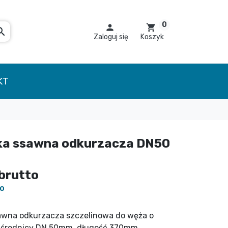
0

shopping_cart
arch
Zaloguj się
Koszyk
KT
a ssawna odkurzacza DN50
brutto
to
wna odkurzacza szczelinowa do węża o
 średnicy DN 50mm, długość 370mm