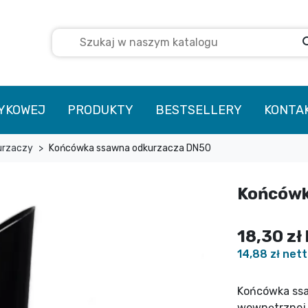
se
TYKOWEJ
PRODUKTY
BESTSELLERY
KONTA
urzaczy
Końcówka ssawna odkurzacza DN50
Końcówk
18,30 zł
14,88 zł net
Końcówka ssa
wewnętrznej