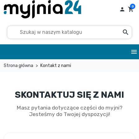
0

shopping_cart
search
menu
Strona główna
Kontakt z nami
SKONTAKTUJ SIĘ Z NAMI
Masz pytania dotyczące części do myjni?
Jesteśmy do Twojej dyspozycji!