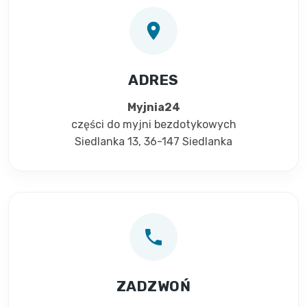
location_on
ADRES
Myjnia24
części do myjni bezdotykowych
Siedlanka 13, 36-147 Siedlanka
phone
ZADZWOŃ