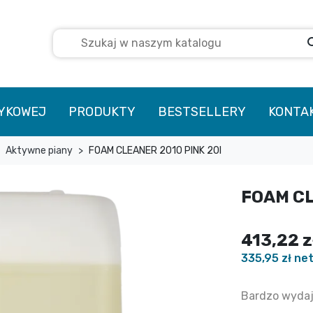
se
TYKOWEJ
PRODUKTY
BESTSELLERY
KONTA
Aktywne piany
FOAM CLEANER 2010 PINK 20l
FOAM CL
413,22 z
335,95 zł ne
Bardzo wydaj