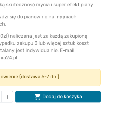
ą skuteczność mycia i super efekt piany.
wdzi się do pianownic na myjniach
ch.
0zł) naliczana jest za każdą zakupioną
ypadku zakupu 3 lub więcej sztuk koszt
talany jest indywidualnie. E-mail:
ia24.pl
ówienie (dostawa 5-7 dni)

Dodaj do koszyka
