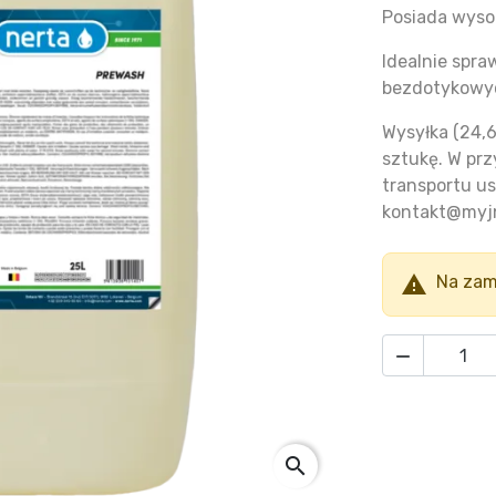
Posiada wysok
Idealnie spra
bezdotykowy
Wysyłka (24,6
sztukę. W prz
transportu us
kontakt@myjn

Na zam

search