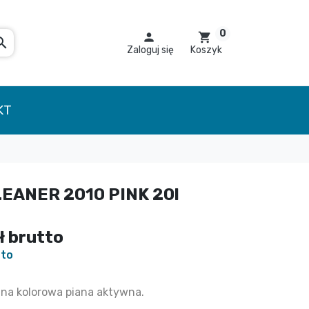
0

shopping_cart
arch
Zaloguj się
Koszyk
KT
EANER 2010 PINK 20l
ł
brutto
tto
na kolorowa piana aktywna.