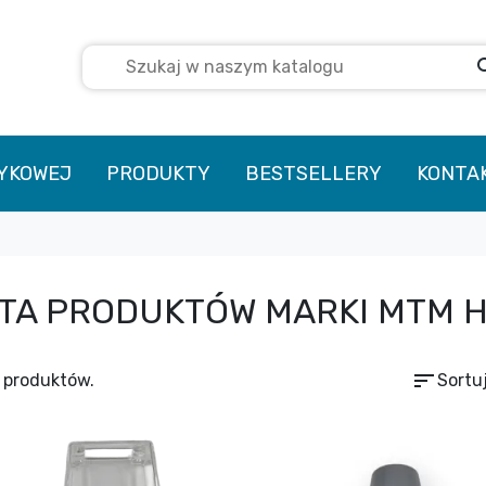
se
TYKOWEJ
PRODUKTY
BESTSELLERY
KONTA
STA PRODUKTÓW MARKI MTM 
sort
 produktów.
Sortu