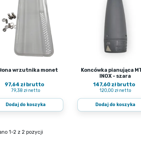
łona wrzutnika monet
Koncówka pianująca M

Szybki podgląd

Szybki podgląd
INOX - szara
97,64 zł brutto
147,60 zł brutto
79,38 zł netto
120,00 zł netto
Dodaj do koszyka
Dodaj do koszyka
no 1-2 z 2 pozycji