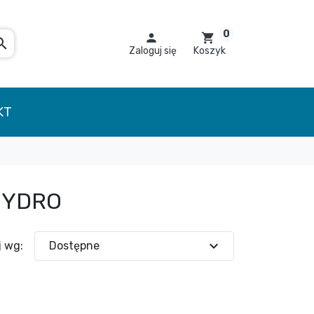
0

shopping_cart
arch
Zaloguj się
Koszyk
KT
HYDRO
expand_more
j wg:
Dostępne