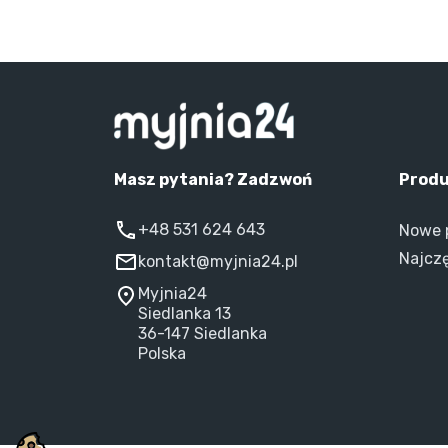
Masz pytania? Zadzwoń
Prod
+48 531 624 643
Nowe 
Najcz
kontakt@myjnia24.pl
Myjnia24
Siedlanka 13
36-147 Siedlanka
Polska