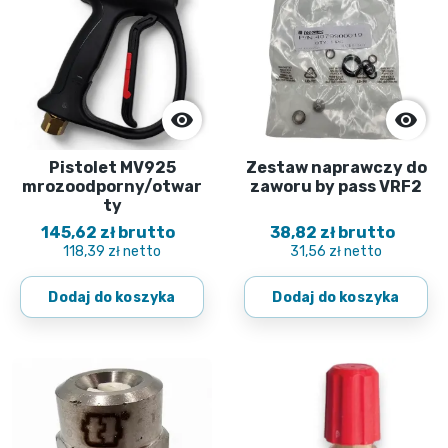


Pistolet MV925
Zestaw naprawczy do
mrozoodporny/otwar
zaworu by pass VRF2
ty
145,62 zł brutto
38,82 zł brutto
118,39 zł netto
31,56 zł netto
Dodaj do koszyka
Dodaj do koszyka