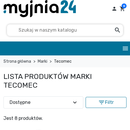
0

shopping_cart
search
menu
Strona główna
Marki
Tecomec
LISTA PRODUKTÓW MARKI
TECOMEC
expand_more
filter_list
Dostępne
Filtr
Jest 8 produktów.