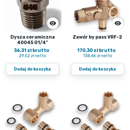


Dysza ceramiczna
Zawór by pass VRF-2
40045 G1/4"
36,31 zł brutto
170,30 zł brutto
29,52 zł netto
138,46 zł netto
Dodaj do koszyka
Dodaj do koszyka