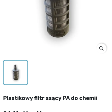
search
Plastikowy filtr ssący PA do chemii