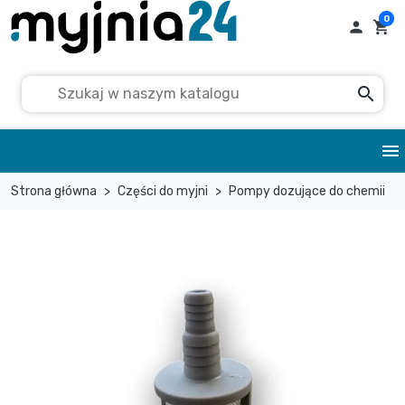
0

shopping_cart
search
menu
Strona główna
Części do myjni
Pompy dozujące do chemii