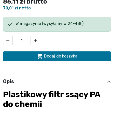
86,11 zł
brutto
70,01 zł netto

W magazynie (wysyłamy w 24-48h)



Dodaj do koszyka
Opis
Plastikowy filtr ssący PA
do chemii