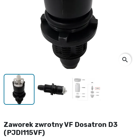
search
Zaworek zwrotny VF Dosatron D3
(PJDI115VF)