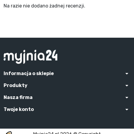
Na razie nie dodano żadnej recenzji.
arrow_drop_down
Informacja o sklepie
arrow_drop_down
Produkty
arrow_drop_down
Nasza firma
arrow_drop_down
Twoje konto