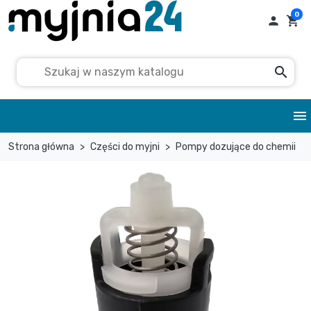
0

shopping_cart
search
menu
Strona główna
Części do myjni
Pompy dozujące do chemii