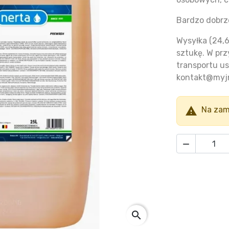
Bardzo dobrz
Wysyłka (24,6
sztukę. W prz
transportu us
kontakt@myjn

Na zam

search