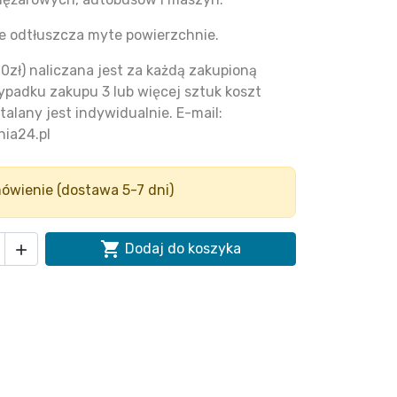
e odtłuszcza myte powierzchnie.
0zł) naliczana jest za każdą zakupioną
ypadku zakupu 3 lub więcej sztuk koszt
talany jest indywidualnie. E-mail:
ia24.pl
ówienie (dostawa 5-7 dni)

Dodaj do koszyka
