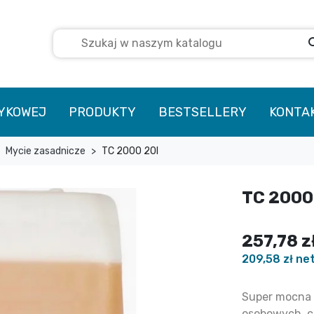
se
TYKOWEJ
PRODUKTY
BESTSELLERY
KONTA
Mycie zasadnicze
TC 2000 20l
TC 2000
257,78 z
209,58 zł ne
Super mocna 
osobowych, c