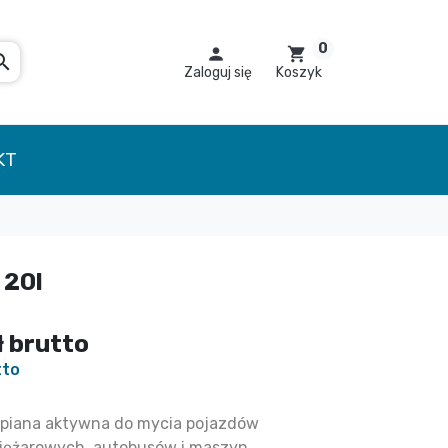
0

shopping_cart
arch
Zaloguj się
Koszyk
KT
 20l
ł
brutto
tto
piana aktywna do mycia pojazdów
iężarowych, autobusów i maszyn.