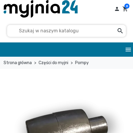
0

shopping_cart
search
menu
Strona główna
Części do myjni
Pompy