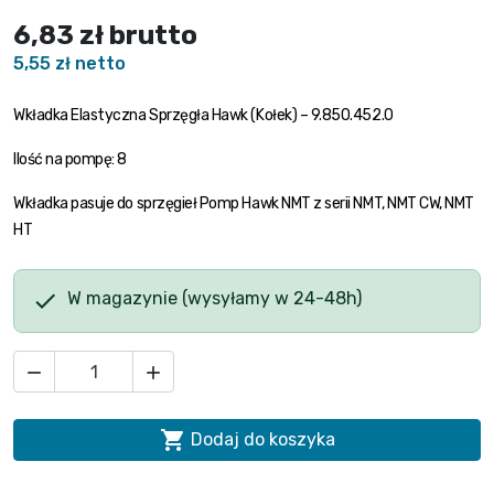
6,83 zł
brutto
5,55 zł netto
Wkładka Elastyczna Sprzęgła Hawk (Kołek) – 9.850.452.0
Ilość na pompę: 8
Wkładka pasuje do sprzęgieł Pomp Hawk NMT z serii NMT, NMT CW, NMT
HT

W magazynie (wysyłamy w 24-48h)



Dodaj do koszyka