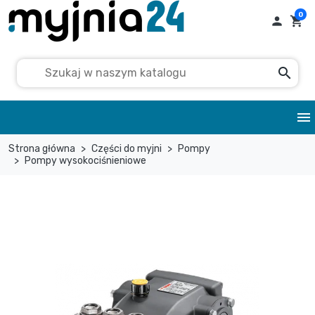
0

shopping_cart
search
menu
Strona główna
Części do myjni
Pompy
Pompy wysokociśnieniowe