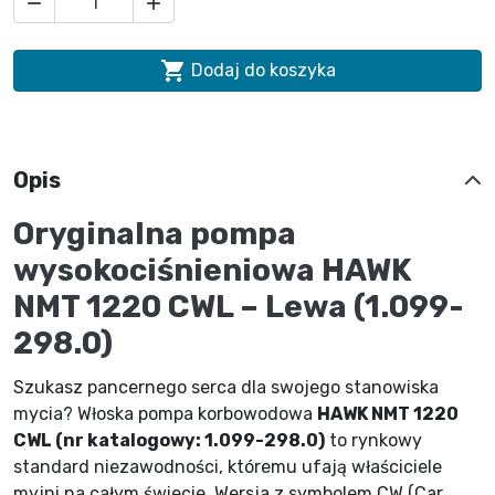



Dodaj do koszyka
Opis
Oryginalna pompa
wysokociśnieniowa HAWK
NMT 1220 CWL – Lewa (1.099-
298.0)
Szukasz pancernego serca dla swojego stanowiska
mycia? Włoska pompa korbowodowa
HAWK NMT 1220
CWL (nr katalogowy: 1.099-298.0)
to rynkowy
standard niezawodności, któremu ufają właściciele
myjni na całym świecie. Wersja z symbolem CW (Car