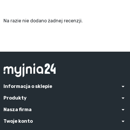
Na razie nie dodano żadnej recenzji.
arrow_drop_down
Informacja o sklepie
arrow_drop_down
Produkty
arrow_drop_down
Nasza firma
arrow_drop_down
Twoje konto