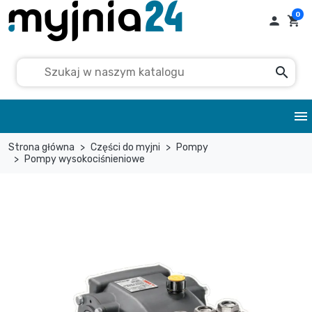
0

shopping_cart
search
menu
Strona główna
Części do myjni
Pompy
Pompy wysokociśnieniowe