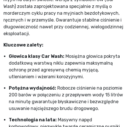
Wash) została zaprojektowana specjalnie z myślą o
morderczym cyklu pracy na myjniach bezdotykowych,
ręcznych i w przemyśle. Gwarantuje stabilne ciśnienie i
długowieczność nawet przy codziennej, wielogodzinnej
eksploatacji.
Kluczowe zalety:
Głowica klasy Car Wash:
Mosiężna głowica pokryta
dodatkową warstwą niklu zapewnia maksymalną
ochronę przed agresywną chemią myjącą,
utlenianiem i wżerami korozyjnymi.
Potężna wydajność:
Robocze ciśnienie na poziomie
200 barów w połączeniu z przepływem wody 15 litrów
na minutę gwarantuje błyskawiczne i bezwzględne
usuwanie najcięższego brudu drogowego.
Technologia na lata:
Masywny napęd
korbowodowy, niezwykle twarde ceramiczne nurniki