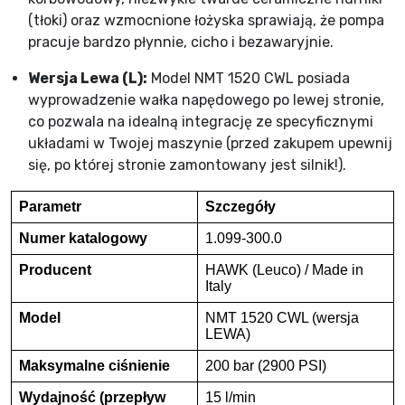
(tłoki) oraz wzmocnione łożyska sprawiają, że pompa
pracuje bardzo płynnie, cicho i bezawaryjnie.
Wersja Lewa (L):
Model NMT 1520 CWL posiada
wyprowadzenie wałka napędowego po lewej stronie,
co pozwala na idealną integrację ze specyficznymi
układami w Twojej maszynie (przed zakupem upewnij
się, po której stronie zamontowany jest silnik!).
Parametr
Szczegóły
Numer katalogowy
1.099-300.0
Producent
HAWK (Leuco) / Made in
Italy
Model
NMT 1520 CWL (wersja
LEWA)
Maksymalne ciśnienie
200 bar (2900 PSI)
Wydajność (przepływ
15 l/min