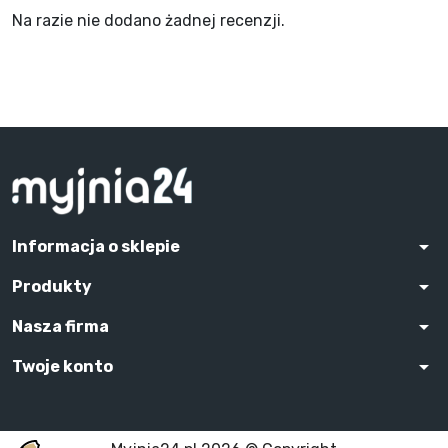
Na razie nie dodano żadnej recenzji.
arrow_drop_down
Informacja o sklepie
arrow_drop_down
Produkty
arrow_drop_down
Nasza firma
arrow_drop_down
Twoje konto