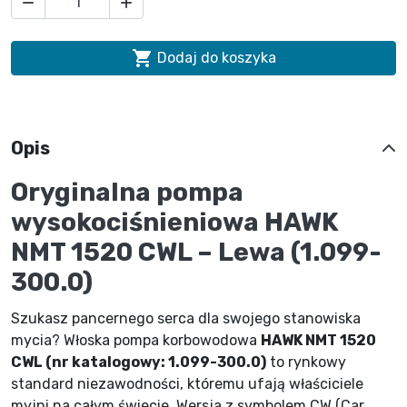



Dodaj do koszyka
Opis
Oryginalna pompa
wysokociśnieniowa HAWK
NMT 1520 CWL – Lewa (1.099-
300.0)
Szukasz pancernego serca dla swojego stanowiska
mycia? Włoska pompa korbowodowa
HAWK NMT 1520
CWL (nr katalogowy: 1.099-300.0)
to rynkowy
standard niezawodności, któremu ufają właściciele
myjni na całym świecie. Wersja z symbolem CW (Car