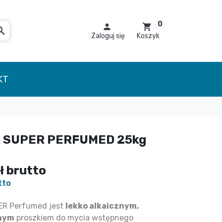
0

shopping_cart
arch
Zaloguj się
Koszyk
KT
 SUPER PERFUMED 25kg
zł
brutto
tto
R Perfumed jest
lekko alkaicznym,
nym
proszkiem do mycia wstępnego