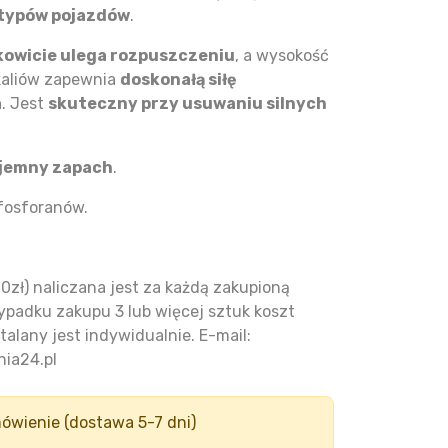
typów pojazdów
.
łkowicie ulega rozpuszczeniu
, a wysokość
kaliów zapewnia
doskonałą siłę
a
. Jest
skuteczny przy usuwaniu silnych
jemny zapach
.
fosforanów.
0zł) naliczana jest za każdą zakupioną
ypadku zakupu 3 lub więcej sztuk koszt
talany jest indywidualnie. E-mail:
ia24.pl
ówienie (dostawa 5-7 dni)