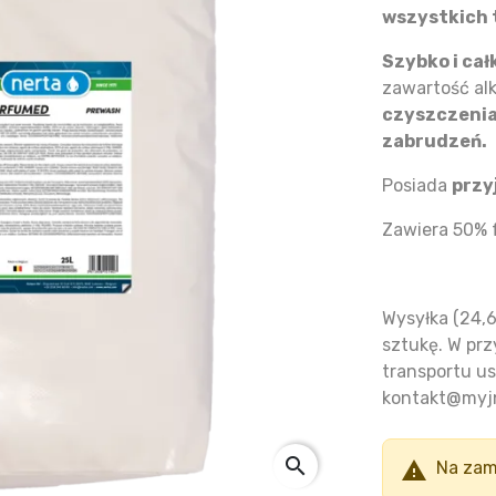
wszystkich 
Szybko i ca
zawartość al
czyszczeni
zabrudzeń.
Posiada
przy
Zawiera 50% 
Wysyłka (24,6
sztukę. W prz
transportu us
kontakt@myjn
search

Na zam