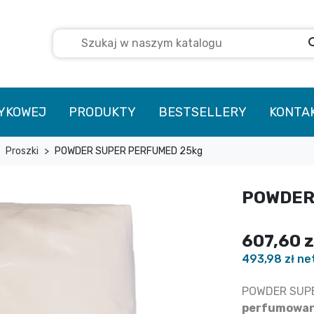
se
TYKOWEJ
PRODUKTY
BESTSELLERY
KONTA
Proszki
POWDER SUPER PERFUMED 25kg
POWDER
607,60 
493,98 zł ne
POWDER SUPE
perfumowa