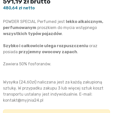
591,19 zł
brutto
480,64 zł netto
POWDER SPECIAL Perfumed jest
lekko alkaicznym,
perfumowanym
proszkiem do mycia wstępnego
wszystkich typów pojazdów
.
Szybko i całkowicie ulega rozpuszczeniu
oraz
p
osiada
przyjemny owocowy zapach
.
Zawiera 50% fosforanów.
Wysyłka (24,60zł) naliczana jest za każdą zakupioną
sztukę. W przypadku zakupu 3 lub więcej sztuk koszt
transportu ustalany jest indywidualnie. E-mail:
kontakt@myjnia24.pl