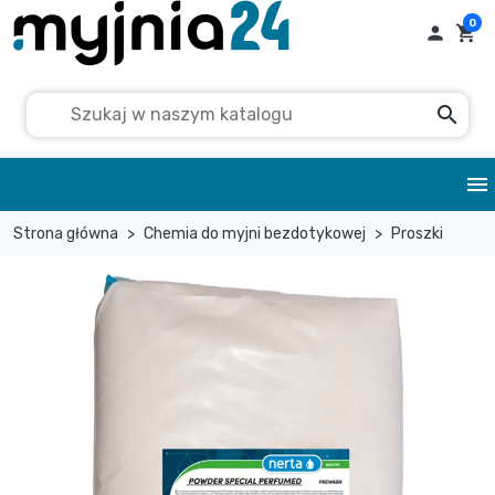
0

shopping_cart
search
menu
Strona główna
Chemia do myjni bezdotykowej
Proszki