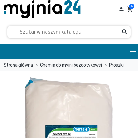
0

shopping_cart
search
menu
Strona główna
Chemia do myjni bezdotykowej
Proszki