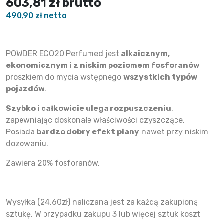
603,81 zł
brutto
490,90 zł netto
POWDER ECO20 Perfumed jest
alkaicznym,
ekonomicznym
i
z niskim poziomem fosforanów
proszkiem do mycia wstępnego
wszystkich typów
pojazdów
.
Szybko i całkowicie ulega rozpuszczeniu
,
zapewniając doskonałe właściwości czyszczące.
Posiada
bardzo dobry efekt piany
nawet przy niskim
dozowaniu.
Zawiera 20% fosforanów.
Wysyłka (24,60zł) naliczana jest za każdą zakupioną
sztukę. W przypadku zakupu 3 lub więcej sztuk koszt