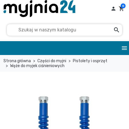
0

shopping_cart
search
menu
Strona główna
Części do myjni
Pistolety i osprzęt
Węże do myjek ciśnieniowych