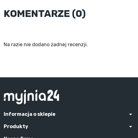
KOMENTARZE (0)
Na razie nie dodano żadnej recenzji.
arrow_drop_down
Informacja o sklepie
arrow_drop_down
Produkty