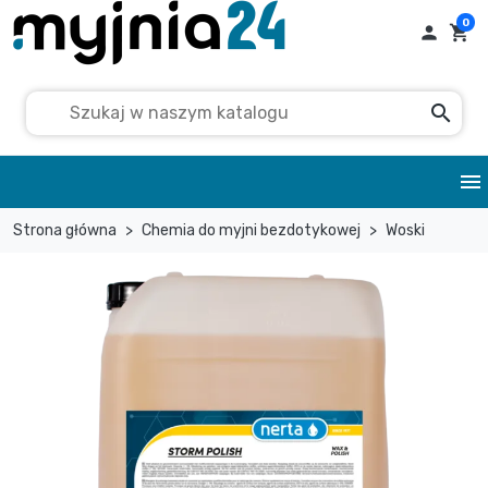
0

shopping_cart
search
menu
Strona główna
Chemia do myjni bezdotykowej
Woski