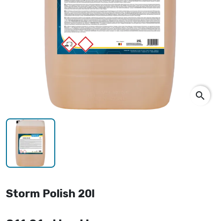
search
Storm Polish 20l