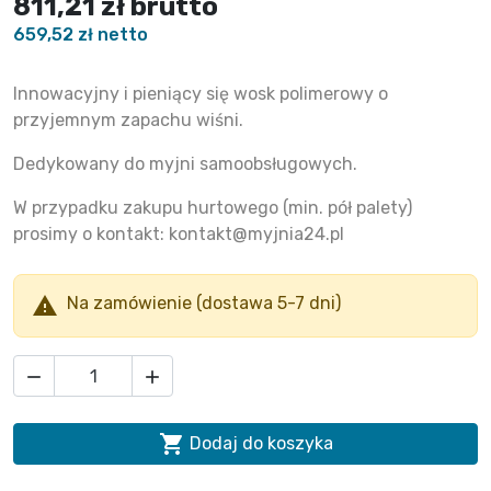
811,21 zł
brutto
659,52 zł netto
Innowacyjny i pieniący się wosk polimerowy o
przyjemnym zapachu wiśni.
Dedykowany do myjni samoobsługowych.
W przypadku zakupu hurtowego (min. pół palety)
prosimy o kontakt:
kontakt@myjnia24.pl

Na zamówienie (dostawa 5-7 dni)



Dodaj do koszyka