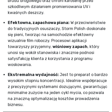
brudu drogowego oraz chroni karoserię przed
szkodliwym działaniem promieniowania UV i
kwaśnych deszczy.
Efektowna, zapachowa piana:
W przeciwieństwie
do tradycyjnych osuszaczy, Storm Polish doskonale
się pieni, tworząc na samochodzie efektowny
wizualnie film roboczy. Procesowi aplikacji
towarzyszy przyjemny,
wiśniowy zapach
, który
unosi się wokół stanowiska i znacznie podnosi
satysfakcję klienta z korzystania z programu
woskowania.
Ekstremalna wydajność:
Jest to preparat o bardzo
wysokim stopniu koncentracji. Idealnie współpracuje
z precyzyjnymi systemami dozującymi, gwarantując
minimalne zużycie na jeden cykl mycia, co pozwala
na znaczną optymalizację kosztów prowadzenia
biznesu.